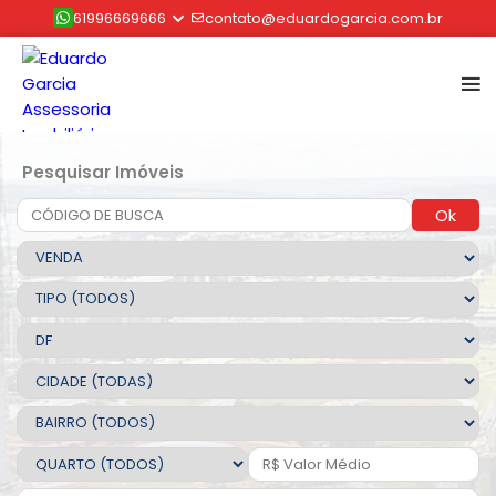
61996669666
contato@eduardogarcia.com.br
Pesquisar Imóveis
Ok