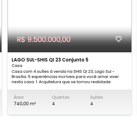
R$ 9.500.000,00
LAGO SUL-SHIS QI 23 Conjunto 5
Casa
Casa com 4 suítes à venda na SHIS QI 23, Lago Sul -
Brasília. 5 experiências incríveis para você amar viver
nesta casa: 1. Arquitetura que se tornou realidade:
Walléria Teixeira e Giulia Abbott deram o nome para esta
casa ganhar matéria e luz. As linhas contemporâneas
Área
Quartos
Suites
revelam uma residência que alia proporção exata,
integração de ambientes e tecnologia inteligente. Cada
740,00 m²
4
4
detalhe foi pensado para transformar o morar em uma
experiência estética e funcional. 2. Naturalmente
elementar: Sala de estar, jantar e varanda gourmet se
conectam como uma grande sequência de encontros.
Do almoço de família ao jantar entre amigos, o espaço
se adapta com naturalidade. O escritório privativo e a