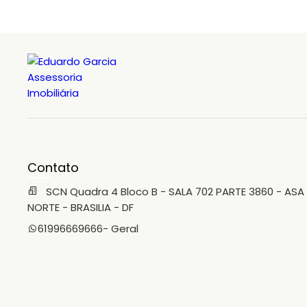
gourmet, mergulhando na piscina aquecida, relaxando
na sauna ou dominando a sala de jogos. E ainda tem
aquele campo de futebol perfeito para desafiar os
amigos. Neste lugar, todo dia é feriado e diversão é
regra! 4. Proximidade: Viver no Lago Sul sempre esteve
nos seus planos? Cercado pela natureza e perto do
aeroporto e do Plano Piloto, nesta casa você pode alçar
voos mais altos. Se imaginou aqui? A gente te mostra
cada detalhe, sem pressa - do jeito que tem que ser.
Contato
SCN Quadra 4 Bloco B - SALA 702 PARTE 3860 - ASA
NORTE - BRASILIA - DF
61996669666
- Geral