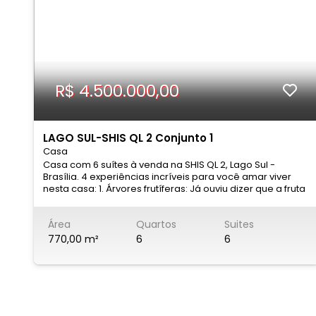
R$ 4.500.000,00
LAGO SUL-SHIS QL 2 Conjunto 1
Casa
Casa com 6 suítes à venda na SHIS QL 2, Lago Sul -
Brasília. 4 experiências incríveis para você amar viver
nesta casa: 1. Árvores frutíferas: Já ouviu dizer que a fruta
não cai longe do pé? Essa expressão significa que o
meio em que vivemos influencia quem somos. Por isso,
Área
Quartos
Suites
acordar e apreciar a imensidão do jardim faz tanto
sentido quanto receber um café da manhã na cama
770,00 m²
6
6
com frutas recém-colhidas. 2. Master: Além das 6 suítes
com varandas privativas, a sua ainda conta com
antessala, closet e hidro. Para aqueles dias de ócio
criativo quando você quer apenas abrir um vinho e
relaxar no seu mundo particular. 3. Entretenimento:
Imagine-se comandando o churrasco no espaço