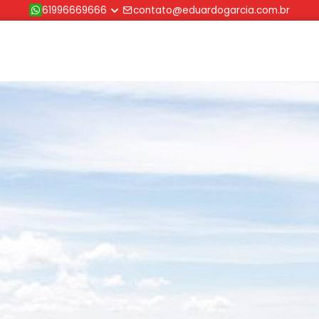
61996669666
contato@eduardogarcia.com.br