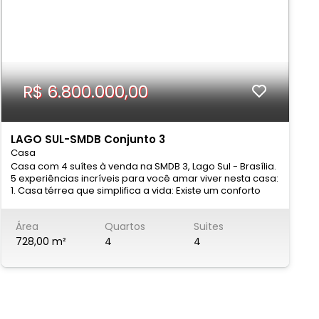
R$ 6.800.000,00
LAGO SUL-SMDB Conjunto 3
Casa
C
Casa com 4 suítes à venda na SMDB 3, Lago Sul - Brasília.
C
5 experiências incríveis para você amar viver nesta casa:
L
1. Casa térrea que simplifica a vida: Existe um conforto
a
quase invisível em viver em uma casa onde tudo
p
acontece no mesmo plano. Sem escadas, sem barreiras,
m
Área
Quartos
Suites
apenas continuidade. A circulação é natural, os
c
ambientes se conectam com fluidez e a rotina acontece
d
728,00 m²
4
4
com leveza. Bom para quem tem filhos pequenos, para
i
quem recebe amigos ou para quem quer pensar no
s
futuro com inteligência. 2. Não pede reforma, apenas
S
uma nova história: Projetada pelo arquiteto Nardim Júnior
n
e pronta para começar o próximo capítulo, esta casa
b
traduz um tipo de arquitetura que raramente fica
o