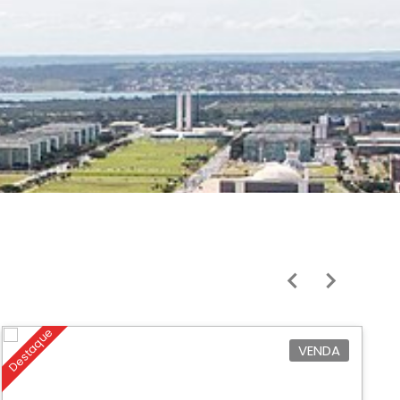
Destaque
De
VENDA