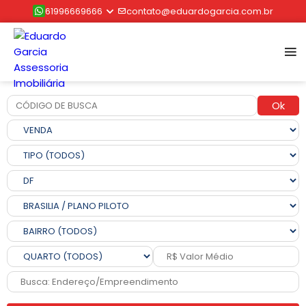
61996669666
contato@eduardogarcia.com.br
Ok